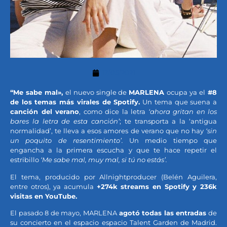
17/05/2021
“Me sabe mal»,
el nuevo single de
MARLENA
ocupa ya el
#8
de los temas más virales de Spotify.
Un tema que suena a
canción del verano
, como dice la letra
‘ahora gritan en los
bares la letra de esta canción’
; te transporta a la ‘antigua
normalidad’, te lleva a esos amores de verano que no hay
‘sin
un poquito de resentimiento’.
Un medio tiempo que
engancha a la primera escucha y que te hace repetir el
estribillo
‘Me sabe mal, muy mal, si tú no estás’.
El tema, producido por Allnightproducer (Belén Aguilera,
entre otros), ya acumula
+274k streams en Spotify y 236k
visitas en YouTube.
El pasado 8 de mayo, MARLENA
agotó todas las entradas
de
su concierto en el espacio espacio Talent Garden de Madrid.