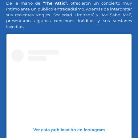
De la mano de
“The Attic”,
ofrecieron un concierto muy
íntimo ante un público entregadísimo. Además de interpretar
sus recientes singles ‘Sociedad Limitada’ y ‘Me Sabe Mal’,
presentaron algunas canciones inéditas y sus versiones
favoritas.
Ver esta publicación en Instagram