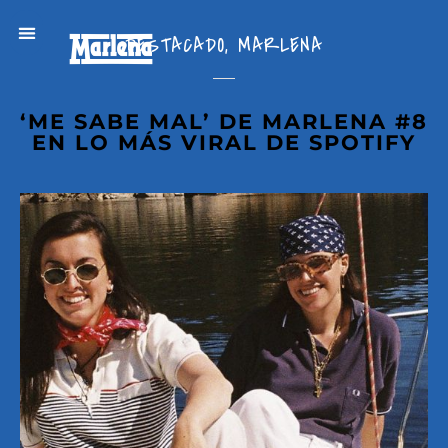
DESTACADO
,
MARLENA
‘ME SABE MAL’ DE MARLENA #8
EN LO MÁS VIRAL DE SPOTIFY