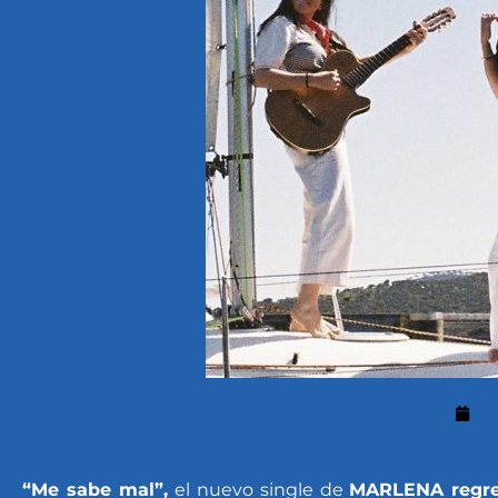
16
“Me sabe mal”,
el nuevo single de
MARLENA regresa