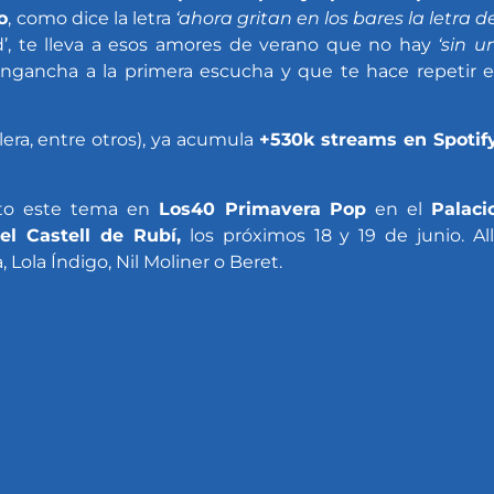
o
, como dice la letra
‘ahora gritan en los bares la letra d
ad’, te lleva a esos amores de verano que no hay
‘sin u
ancha a la primera escucha y que te hace repetir e
era, entre otros), ya acumula
+530k streams en Spotif
cto este tema en
Los40 Primavera Pop
en el
Palaci
el Castell de Rubí,
los próximos 18 y 19 de junio. All
 Lola Índigo, Nil Moliner o Beret.