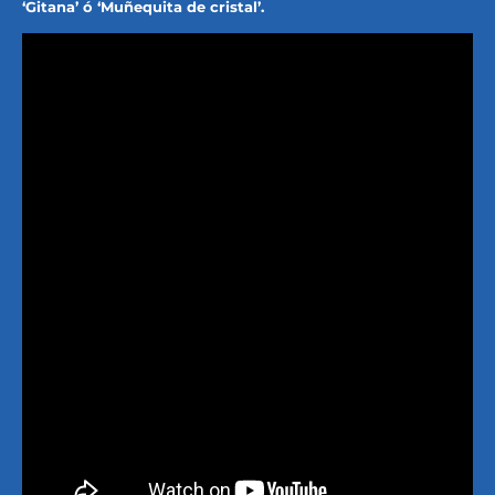
‘Gitana’ ó ‘Muñequita de cristal’.