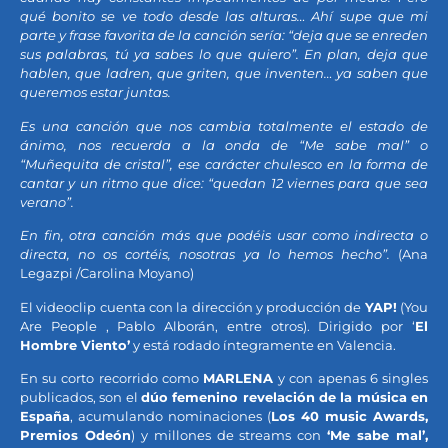
qué bonito se ve todo desde las alturas… Ahí supe que mi
parte y frase favorita de la canción sería: “deja que se enreden
sus palabras, tú ya sabes lo que quiero”. En plan, deja que
hablen, que ladren, que griten, que inventen… ya saben que
queremos estar juntas.
Es una canción que nos cambia totalmente el estado de
ánimo, nos recuerda a la onda de “Me sabe mal” o
“Muñequita de cristal”, ese carácter chulesco en la forma de
cantar y un ritmo que dice: “quedan 12 viernes para que sea
verano”.
En fin, otra canción más que podéis usar como indirecta o
directa, no os cortéis, nosotras ya lo hemos hecho”.
(Ana
Legazpi /Carolina Moyano)
El videoclip cuenta con la dirección y producción de
YAP!
(You
Are People , Pablo Alborán, entre otros). Dirigido por ‘
El
Hombre Viento’
y está rodado íntegramente en Valencia.
En su corto recorrido como
MARLENA
y con apenas 6 singles
publicados, son el
dúo femenino revelación de la música en
España
, acumulando nominaciones (
Los 40 music Awards,
Premios Odeón
) y millones de streams con
‘Me sabe mal’,