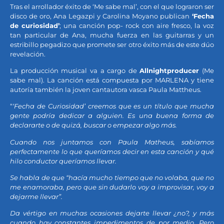
Tras el arrollador éxito de ‘Me sabe mal’, con el que lograron ser
disco de oro, Ana Legazpi y Carolina Moyano publican
‘Fecha
de curiosidad’
; una canción pop- rock con aire fresco, la voz
tan particular de Ana, mucha fuerza en las guitarras y un
estribillo pegadizo que promete ser otro éxito más de este dúo
revelación.
La producción musical va a cargo de
Allnightproducer
(Me
sabe mal). La canción está compuesta por MARLENA y tiene
autoría también la joven cantautora vasca Paula Mattheus.
“
‘Fecha de Curiosidad’ creemos que es un título que mucha
gente podría dedicar a alguien. Es una buena forma de
declararte o de quizá, buscar o empezar algo más.
Cuando nos juntamos con Paula Matheus, sabíamos
perfectamente lo que queríamos decir en esta canción y qué
hilo conductor queríamos llevar.
Se habla de que “hacía mucho tiempo que no volaba, que no
me enamoraba, pero que sin dudarlo voy a improvisar, voy a
dejarme llevar”.
Da vértigo en muchas ocasiones dejarte llevar ¿no?, y más
cuando hay constantes impedimentos de por medio. Pero